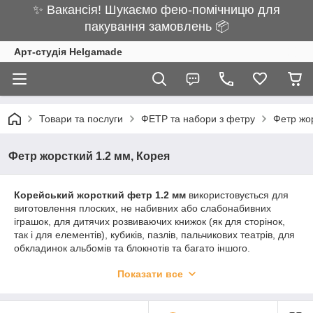
✨ Вакансія! Шукаємо фею-помічницю для
пакування замовлень 📦
Арт-студія Helgamade
Товари та послуги
ФЕТР та набори з фетру
Фетр жо
Фетр жорсткий 1.2 мм, Корея
Корейський жорсткий фетр 1.2 мм
використовується для
виготовлення плоских, не набивних або слабонабивних
іграшок, для дитячих розвиваючих книжок (як для сторінок,
так і для елементів), кубиків, пазлів, пальчикових театрів, для
обкладинок альбомів та блокнотів та багато іншого.
Корейський жорсткий фетр більш зносостійкий
, ніж інші
Показати все
види жорсткого фетру, тому він рекомендується для
виготовлення дитячих іграшок та ляльок.
Розмір листа: 22х30 см (
вигідний