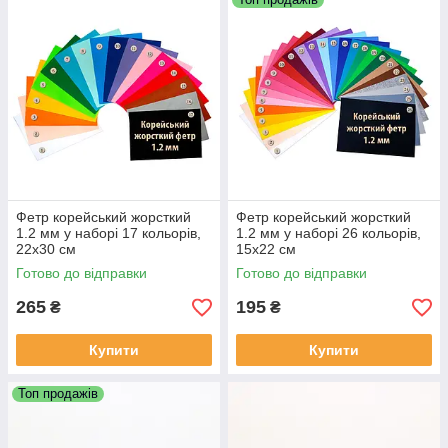
від
1
до
19
від
20
до
від
50
до
від
100
шт
шт
49
шт
99
шт
ціна
за 1
15,9 грн
15,5 грн
15 грн
14,8 грн
лист
(22*30
см)
роздрібна
Знижка
~3
%
~6
%
~7
%
ціна
Важливо!
Оптова знижка проставляється вручну при
Фетр корейський жорсткий
Фетр корейський жорсткий
1.2 мм у наборі 17 кольорів,
1.2 мм у наборі 26 кольорів,
виставленні рахунку.
22x30 см
15x22 см
Готово до відправки
Готово до відправки
265
195
₴
₴
Купити
Купити
Топ продажів